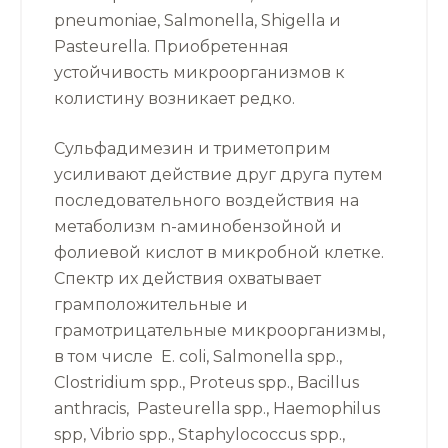
pneumoniae, Salmonella, Shigella и
Pasteurella. Приобретенная
устойчивость микроорганизмов к
колистину возникает редко.
Сульфадимезин и триметоприм
усиливают действие друг друга путем
последовательного воздействия на
метаболизм n-аминобензойной и
фолиевой кислот в микробной клетке.
Спектр их действия охватывает
грамположительные и
грамотрицательные микроорганизмы,
в том числе E. coli, Salmonella spp.,
Clostridium spp., Proteus spp., Bacillus
anthracis, Pasteurella spp., Haemophilus
spp, Vibrio spp., Staphylococcus spp.,