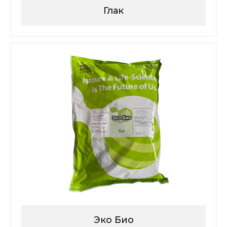
Глак
Эко Био