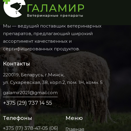
Мы — ведущий поставщик ветеринарных
препаратов, предлагающий широкий
ассортимент качественных и
сертифицированных продуктов.
Контакты
220019, Беларусь, г.Минск,
ул. Сухаревская, 38, корп.2, пом. 1Н, комн. 5
galamir2021@gmail.com
+375 (29) 737 14 55
Телефоны
Меню
+375 (17) 378-47-05 (06)
Главная