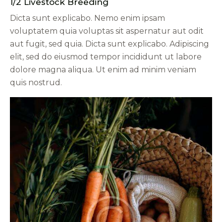
1/2 Livestock Breeding
Dicta sunt explicabo. Nemo enim ipsam
voluptatem quia voluptas sit aspernatur aut odit
aut fugit, sed quia. Dicta sunt explicabo. Adipiscing
elit, sed do eiusmod tempor incididunt ut labore
dolore magna aliqua. Ut enim ad minim veniam
quis nostrud.