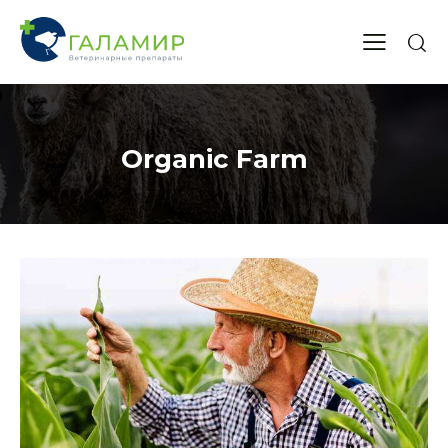
Organic Farm
+375 (29)
737 14 55
+375 (17)
378 47 05